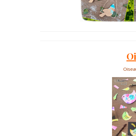
Oi
Oiseau