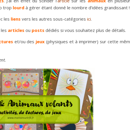
ts
. J’ai en effet dû scinder l’
article
sur les
animaux
en plusieu
up trop
lourd
à gérer étant donné le nombre d’idées grandissant !
c les
liens
vers les autres sous-catégories
ici
.
 les
articles
ou
posts
dédiés si vous souhaitez plus de détails.
ctures
et/ou des
jeux
(physiques et à imprimer) sur cette mê
ent.