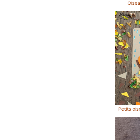
Oisea
Petits ois